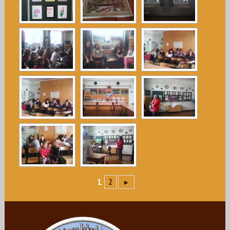
2
►
1