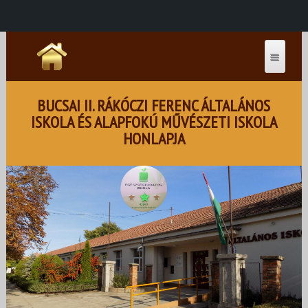
BUCSAI II. RÁKÓCZI FERENC ÁLTALÁNOS
ISKOLA ÉS ALAPFOKÚ MŰVÉSZETI ISKOLA
HONLAPJA